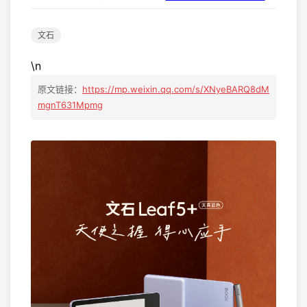
文石
\n
原文链接：
https://mp.weixin.qq.com/s/XNyeBARQ8dM
mgnT631Mpmg