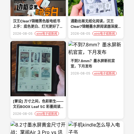
通勤出差无纸化阅读，汉王
汉王Clear7锦鲤黑色版电纸书
Clear7锦鲤墨水屏阅读器深度
上手：底色更白、灯光更好了！
体验
KPW6还剩什么优势？
2026-08-05
2026-08-05
eink电子纸新闻
eink电子纸新闻
不到7.8mm？墨水屏新机官
宣，下月发布
2026-08-05
eink电子纸新闻
[掌设] 方寸之间，色彩新生——
文石BOOX Leaf 5C 彩墨阅读
器开箱与深度体验
2026-08-05
eink电子纸新闻