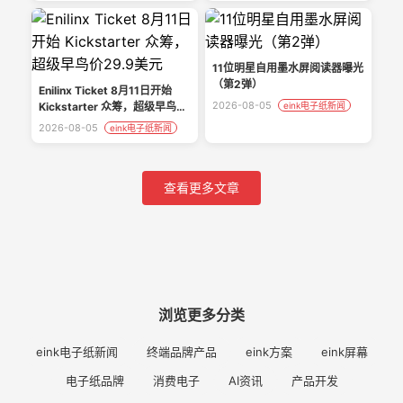
11位明星自用墨水屏阅读器曝光
（第2弹）
Enilinx Ticket 8月11日开始
2026-08-05
Kickstarter 众筹，超级早鸟价
eink电子纸新闻
29.9美元
2026-08-05
eink电子纸新闻
查看更多文章
浏览更多分类
eink电子纸新闻
终端品牌产品
eink方案
eink屏幕
电子纸品牌
消费电子
AI资讯
产品开发