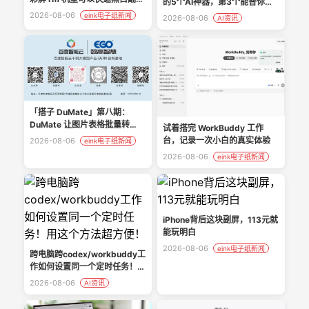
的5个AI神器，第3个能替你直
（需额外工具 rmtool）
播
2026-08-06
eink电子纸新闻
2026-08-06
AI资讯
「搭子 DuMate」第八期：
DuMate 让图片表格批量转
试着搭完 WorkBuddy 工作
Excel 零门槛
台，记录一次小白的真实体验
2026-08-06
eink电子纸新闻
2026-08-06
eink电子纸新闻
iPhone背后这块副屏，113元就
能玩明白
2026-08-06
eink电子纸新闻
跨电脑跨codex/workbuddy工
作如何设置同一个定时任务！用
这个方法超方便！
2026-08-06
AI资讯