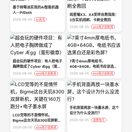
基于树莓派实现的AI智能机器
人--PiSloth
阅星曈X3、X4变砖自救指南：
2026-08-05
AI资讯
3台实机线刷、卡刷全救回
2026-08-05
eink电子纸新闻
超会玩的硬件项目：有人把电子
7英寸4mm厚电纸书，
胸牌做成了Cyber Ægg（蛋形
4GB+64GB，电纸书应该选黑
徽章）
白还是彩色屏？
2026-08-05
2026-08-05
eink电子纸新闻
eink电子纸新闻
手机背面再放一块墨水屏，这个
设计为什么没流行？
LCD党等的不是情怀机，
2026-08-05
Bigme这台天玑8300双屏新
消费电子
机，关键在160万跑分+电子墨
2026-08-05
eink电子纸新闻
水屏