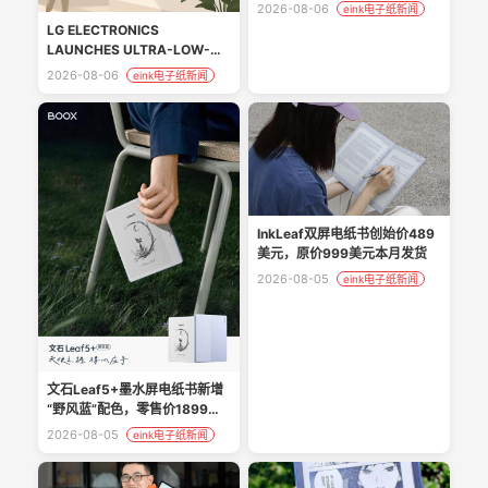
2026-08-06
eink电子纸新闻
LG ELECTRONICS
LAUNCHES ULTRA-LOW-
POWER ‘LG E-PAPER
2026-08-06
eink电子纸新闻
DISPLAY’ FOR COMMERCIAL
SPACES
InkLeaf双屏电纸书创始价489
美元，原价999美元本月发货
2026-08-05
eink电子纸新闻
文石Leaf5+墨水屏电纸书新增
“野风蓝”配色，零售价1899元 -
今日头条
2026-08-05
eink电子纸新闻