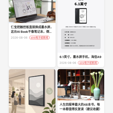
仁宝把触控板直接换成墨水屏，
这台AI Book不像笔记本，倒像
PC新物种真香
2026-08-06
eink电子纸新闻
6.1英寸，墨水屏手机，海信A9
2026-08-06
eink电子纸新闻
人生回报率最大的48本书，每
一本都值得反复读（建议收藏）